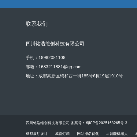
营者（负责人） 这是特殊的变更，因
缴纳将面临滞纳金、罚款甚至影响企
报即可。
体户：如果原个体户是家庭经营形式
托专业的社保代理机构或代理记账公
接办理“变更”。标准的操作流程是：
联系我们
于符合条件的家庭内部变更，可在“一
用经营者信息登录“四川省政务服务网”
范围”），并填写新的内容。 上传
四川铭浩维创科技有限公司
相关人员通过“天府通办”APP等进
后，您会根据提示在线领取新的电子
手机：18982081108
变更前清税：在办理变更（尤其是地
邮箱：1683211881@qq.com
营、卫生许可等，在地址或经营范围
地址：成都高新区锦和西一街185号6栋19层1910号
章（公章、财务章等）必须作废并销
四川铭浩维创科技有限公司 备案号：
蜀ICP备2025168265号-3
成都展厅设计
成都灯箱
网站排名优化
ai智能机器人