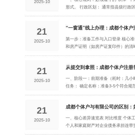
2025-10
首要评估风险：问自己一个问题：“
劣，个体户非常适合以下风险可控、规
发、咨询服务等现代服务业。对于利
形式。 行政区划： 通常指县级行政区
题：个体工商户是一个很好的“起点”
案写手、咨询顾问、家教等。 线上微
孵化器、集中办公区的地址。对“一址
门槛较高，个体户一般难以达到。 
注册为公司，过程会带来一些麻烦。
初创者： 希望以低的成本和快的速度
统零售、餐饮、生活服务业的包容度
完全相同的字号。 合规性：不得含有
策。
艺师、手工艺制作者等，业务核心是个
册，政策相对灵活和务实，只要能够
​​“一窗通”线上办理：成都个体
21
称。 政党名称、党政军机关名称、
育培训（人身安全与退费风险）、装
特点：正处于高速城市化进程中，有
禁止的。 行业表述： 应当反映其经济
第一步：准备工作与入口登录 核心准
2025-10
品牌，需要引入合作伙伴的创业者。
的商业配套、甚至部分经过备案的住宅
的组织形式可以选择“厂”、“店”、“馆
和房产证明（如房产证复印件）的清晰
差异 各区为了吸引和培育特定产业
司”则是错误的。 二、实用技巧：起
按“成都市XX区+字号+行业+组织形
对小微企业（包含个体户）的创业补
素： 成都人有强烈的本土文化认同感
到“企业开办一窗通”或类似入口，点
持。 锦江区/武侯区：更侧重于对
府”等，如“锦江X姐面馆”。但需注
从提交到拿照：成都个体户注册需
21
主体信息填报（核心步骤图解） 登录
管理便利。 其他区县：为了吸引人气
是做什么的，节省沟通成本。 举例：“
入“名称申报”环节，按页面提示依次填
一、阶段一：前期准备（耗时：几小时
2025-10
的细微差异 执法尺度：在食品安全
誉为核心，直接用老板的姓氏或昵称，
高度近似，系统会立即提示，请及时更
任务： 确定名称：准备3-5个符合
更为严格和规范。 政务服务体验：
美好、发音响亮的词语，便于记忆和传播。
可。请务必选择与未来业务匹配的条
场所证明（租赁合同+房产证明）。这
务水平普遍被认为较高。 三、给创
率： 在正式申请前，务必通过“四川
低要求，如实填写即可。 3. 经营者
佳情况（几小时内）：如果您对流程
拥有店铺/场地，就在哪个区注册。这
拒有效的一步。 三、常见禁忌与误区（
是“一窗通”的大优势。在同一个界面
成都个体户与有限公司的区别：
21
延误情况（数天或更长）：如果地址
所属街道的市场监管所或区政务服务
宣传：如“第一”、“强”、“优”等绝
金缴存登记：同上。 对于无雇工的
审批（耗时：1-3个工作日） 这是官
一、核心差异速览表 对比维度 个体
的证明文件（如业委会同意书、物业证
2025-10
不利于顾客记忆和口碑传播。 避免与
环节无需数字证书（UK），非常便捷
通”平台完成所有信息填报，并进行全
个人和家庭财产对企业债务承担连带责
发、设计类的独立工作者，且对办公
于宽泛或模糊：如“成都宇宙中心”，
建设银行等指定APP的扫一扫功能
况下，审核人员会在下一个工作日内进
级累进） 双重纳税：企业所得税（通
是开餐馆、零售店，那么人流密集的