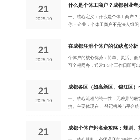
什么是个体工商户？成都创业者必
21
一、核心定义：什么是个体工商户？
2025-10
你 = 企业：个体工商户不是法人组
营者拥有100%的控制权，也承担10
间产生的所有债务，不仅要以投入经
在成都注册个体户的优缺点分析：
21
举例：您开了一家小吃店，因食品安全
这与有限责任公司的“有限责任”（股
个体户的核心优势：简单、灵活、低成
2025-10
税的纳税主体：个体工商户不缴纳企
可全程网办，通常1-3个工作日即
按“经营所得”缴纳，适用5%-35
初创阶段甚至可以申请定期定额征收
以下免征增值税等国家普惠性税收优惠
营所得）。 税收优惠多：在成都，
务网”即可在线办理，耗时短，手续
成都各区（如高新区、锦江区）
21
常低。 经营高度自主，决策灵活 经
注册资本要求，维护的行政成本低。
务。 个体户的显著劣势：风险、发
一、核心流程的统一性：无差异的底
2025-10
询顾问）、线上网店（无库存风险）
责任。这意味着，如果经营失败或发
捷。主要体现在： 登记机关与平台统
自主经营，不想处理复杂的管理流程
款）也将用于抵债。这道“防火墙”的
（自然人）、经营范围（非禁入即可
等。 计划规模化、品牌化发展：需要
投资，银行贷款的门槛也较高，发展
享受的国家级普惠性政策（如小规模纳
人独资企业 很多创业者容易混淆这两
如“有限公司”。 难以吸引和激励人
​​成都个体户起名全攻略：规则、
21
于各区的发展定位、产业导向和施政重
企业形态，虽同样承担无限责任，但
行，个体户不能像公司一样直接转让
否在某个区成功注册。 高新区、天府
一、核心规则：必须遵守的“铁律” 个