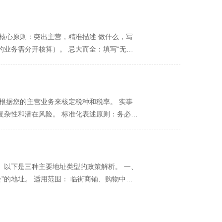
、蓉城XX咨询、蜀韵XX服务。
核”。申请材料将推送至经营场所所在地的市场
据反馈修改后重新提交。每次补正都会使审批
招投标，可无限发展 转让与传承 难以转让，
受理”、“审核中”、“准予登记”等。 第五
情况（2个工作日）：材料有小瑕疵，经一次补
一道关乎个人财富的“防火墙” 这是核心的区
与纸质执照具有同等法律效力。 领取纸质执照
三：领取执照（耗时：即刻 ~ 1-2天） 审
店因食品安全问题需赔偿100万，但店铺资产
 核心原则：突出主营，精准描述 做什么，写
携带经营者身份证原件，前往所在地的政务大厅
天府通办”APP或微信/支付宝电子营业执照
公司是独立的“人”，它用自己的资产承担责
业务需分开核算）。 忌大而全：填写“无所
）：在申请时选择“邮寄”，执照会通过邮政
墙”。 2. 税务负担：简单透明 vs 筹划
要求而构成风险。 使用标准用语：“一窗
时间线总结表 场景描述 前期准备 审批周期
征税”，但税务筹划空间更大。例如，公司将利
经营范围表述，并思考未来半年内确定会开展
情况 准备充分（1天） 1-2个工作日 邮寄纸
的税收优惠（如应纳税所得额100万以内按
牌传播的平衡 名字是企业的第一张名片，既要
-7天 给您的关键建议： 时间是“准备”出来的：
式。它的个人色彩浓厚，难以吸引外部投资人或合作
] + [组织形式]”的结构，如“成都市武侯区悠
根据您的主营业务来核定税种和税率。 实事
线上“一窗通”平台是高效、透明的渠道，进度
股权激励、或希望将企业打造成一个可传承的品
或近似。可巧妙融入成都地域特色（如“锦
复杂性和潜在风险。 标准化表述原则：务必使
”。
，对号入座。 选择“个体工商户”的情形（适
“第一”等夸大宣传用语。 行动建议：准备3-5
审批。 前瞻性与灵活性平衡：在确保真实的前
本经营：投资小，无负债经营计划，主要依靠个
行 “资金数额”指经营者自行申报的投入经营
不必求全。 成都市常用经营范围查询与确定指
 典型行业：独立摄影师、个人工作室、社区小
定注册资本要求，您申报的资金数额是您计划
步：进入平台 登录“四川省政务服务网”，进
如餐饮、教育培训、装修、科技研发等。 有计
个申报资金为1万元和10万元的个体户，在面
到“经营范围”登记栏。您会看到一个 “请选
。以下是三种主要地址类型的政策解析。 一、
长远品牌梦想：希望将企业做大做强，甚至未
一。 行动建议：根据实际投资计划如实填
咨询”等。 系统会像“购物网站”一样，自动弹出
”的地址。 适用范围： 临街商铺、购物中心
 安全第一原则：商业世界充满不确定性。对于
硬性要求，也是后续监管的依据。 核心原则：
理”等多个相关条目。您只需根据实际情况勾选即
产权证明：房产证复印件，并加盖产权方公章
创业观。不要为了初创阶段可能节省的一点税
普通住宅不能直接注册。 考虑可持续性：确保
关的辅助条目（如“餐饮服务”会关联“食品销
等需对外经营的行业。 二、住宅改商用（政策
为“终点”。如果业务成功，从个体户转型升级
确保该地址能正常接收工商、税务等部门的信
鉴 如果您想在正式填报前有个初步了解，可以
。 核心前提：必须取得有利害关系业主的同意
机会成本。 善用成都的创业服务：无论是注册