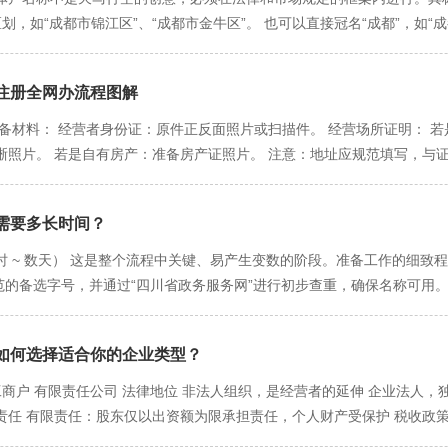
我的生意坏的情况会欠多少钱？”如果答案可能是你个人无法承受的，那么
模微小、追求简单灵活的创业场景： ✅ 非常适合的人群： 低风险微型
用住宅、商住楼注册个体户的审查极为严格，甚至在某些区域或楼盘明令
划，如“成都市锦江区”、“成都市金牛区”。 也可以直接冠名“成都”，如“
，但很难成为“终点”。如果业务发展良好，希望扩大规模、招聘更多员工
商/网店：主要销售低风险标准品，无库存压力。 社区便民服务：家政服务
多照”的集群注册地址管理也非常规范。 锦江区、青羊区、武侯区（传统
字号（核心部分）： 唯一性：这是名称中关键、需要独创的部分。在成都
 善用成都的创业政策：积极了解成都市针对小微企业（包括个体工商户
验证一个商业想法是否可行，计划在模式跑通后再升级为公司。 追求“小而
更高。 政策倾向：对于临街商铺、合法市场的地址注册非常顺畅。对于
下列内容和文字： 有损国家、社会公共利益的。 可能对公众造成欺骗或
人技能，无大规模扩张计划。 ❌ 应谨慎选择或避免的人群： 从事中高
提供合法的场地证明并符合环保、消防等要求，通常予以支持。 其他新
户注册全网办流程图解​
群众组织名称、社会团体名称及部队番号。 汉语拼音字母（外文名称中使
修装饰（工程质量和安全风险）等，一旦出事，后果不堪设想。 有远大发
大量的新建社区和商业体。 政策倾向：为了活跃区域经济，对地址的审
活动性质，如“小吃”、“餐饮”、“百货零售”、“服装设计”、“信息技术咨询
备材料： 经营者身份证：原件正反面照片或扫描件。 经营场所证明： 
 业务涉及大额合同或负债者： 经营需要预先投入大量资金或可能产生大
作为经营场所（如电商、设计工作室），可能更容易通过审批，创业门槛相
”、“部”、“行”、“中心”等，但不能使用“公司”、“企业”等字样。例如，“成
照片。 若是自有房产：准备房产证照片。 注意：地址应规范填写，与证明
，会出台不同的扶持政策，这间接影响了个体户的创业成本。 高新区/天
一个“过审快、传播广”的好名字 在遵守规则的基础上，如何让名字更具吸
式”结构准备，如“成都市武侯区小蜀巷小吃店”。 登录入口： 在浏览器中搜
贴、社保补贴、场地租金补贴等非常具体的政策。如果您从事的行业属于
。在名字中融入地理标志或文化元素，能快速拉近距离，增加亲切感。 举例：
击进入。 使用经营者个人信息进行注册和实名认证登录。强烈推荐使用“天府
特色商业街区、夜间经济的扶持。可能会对符合区域商业规划（如打造某条
意，不能使用“四川大学”、“青羊宫”等特定机构或名胜古迹的名称。 体现
要多长时间？​
后，选择“个体户开业”或类似选项，开始填写申请信息。整个过程界面友好，
和商业，可能会提供更直接的初期优惠，例如某些产业园区提供的“税收返还
XX专业电脑快修”、“XX匠心烘焙坊”、“XX24小时便利店”。 巧用创始
写“行政区划”、“字号”、“行业”、“组织形式”。 技巧：系统会实时对
 ~ 数天） 这是整个流程中关键、易产生变数的阶段。准备工作的细致程
、环保、消防、广告宣传等方面的日常监管和执法尺度，不同区的执法队
简单好记，易于建立信任。 举例：“王记肥肠粉”、“张姐家政服务”、“小
换备选名称，直至通过。 2. 填写基本信息 经营范围：这是关键。系统
规范的备选字号，并通过“四川省政务服务网”进行初步查重，确保名称可用
虽然流程统一，但各区政务服务中心的服务效率、工作人员的专业度和主
 举例：使用“鑫”、“瑞”、“祥”、“达”、“鸿”等吉祥字，或“百味”、“
目，主营业务应排在第一位。 经营场所：精确填写已准备好的地址信息。
是常见的“卡壳”点，务必提前与房东沟通好。 明确经营范围：在“一窗通
业者的实操建议 首要原则：根据经营地点决定注册区域 个体工商户的注
省政务服务网”的“企业名称自主申报”系统进行近似查询。系统会实时反
信息 系统会自动带入登录人的身份信息，只需核对并补充联系方式等即可。 
熟悉，材料齐全，名称一次通过，此阶段可快速完成。 一般情况（1-2天
是基本的原则。 注册前务必进行“预咨询” 关键的一步：在签署租赁合
避坑指南） 避免使用“中国”、“中华”、“全国”、“国家”等字样：这些
，可一并完成： 税务登记：勾选“是”，个体户税务信息将自动同步。 社
如何选择适合你的企业类型？​
证明不合规、需要重新准备，或心仪的名称全部被占用需重新构思，则会
中心。 咨询核心问题：“我计划的这个地址（提供具体门牌号）能否用于
对化用语，通常无法通过审核。 避免外文或生僻字：尽量使用规范汉字，避免
个体户，社保等可暂不勾选。 第三步：实名认证与电子签名 所有信息填
方承诺的核心审批周期。如果您选择“一窗通”平台全程网办，效率高。 核心流
工商户 有限责任公司 法律地位 非法人组织，是经营者的延伸 企业法人，
明等）？” 这样做可以避免因地址不合规而无法注册，造成重大损失。 结
知名品牌“撞车”：切勿试图“傍名牌”，如起名“成都海底捞火锅”，这不仅
。 操作：系统会生成一个二维码。 签名：经营者和经办人（如果是代办）
员电子签名后，在当天工作时间内提交申请。系统将申请分配至经营所在地的
任 有限责任：股东仅以出资额为限承担责任，个人财产受保护 税收政策 
场地要求不高，可以考虑天府新区、高新区的一些创业孵化器，那里可能
这样的名称无法体现任何行业特征，会被视为不合规。 四、成都特色起名灵
扫描该二维码。 确认：手机会跳转至签名确认页面，确认信息无误后，进
行处理。 情况A：审核通过 → 状态变为“准予登记”，系统即刻生成电
常25%）+ 股东分红个人所得税（20%） 设立成本与难度 低且简单：
锦江区、武侯区等传统商圈依然是首选，但务必提前核实环保、消防等前