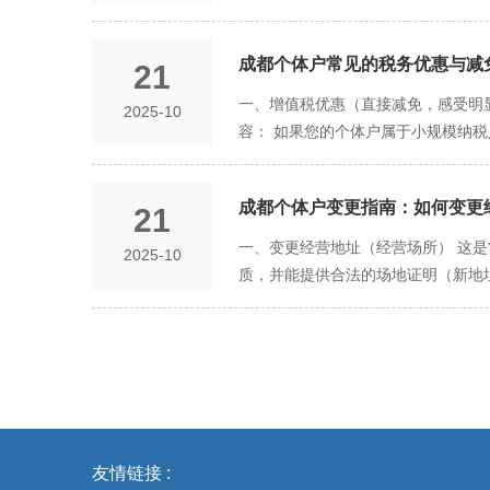
纪大道1000号 028-82272251 金
果您的业务需要为客户开具发票，则必
纳以保障未来。 情况二：经营者为员
道66号 028-88265029 蒲江
印章。它常与财务章配套使用，在银
疗保险、失业保险、工伤保险、生育
记申请书》 经营者身份证原件及复印
与备案流程 在成都刻制上述印章，
成都个体户常见的税务优惠与减
21
哪种情况，都必须先完成税务登记和社
后，先到自助取号机或导办台，选择“
刻章单位进行刻制。街边随意找的刻
在“企业开办一窗通”平台或“社保医
一、增值税优惠（直接减免，感受明显
2025-10
全、符合法定形式的，会予以受理。
经营者身份证原件及复印件 办理备
线确认或补充信息。 第二步：根据不
容： 如果您的个体户属于小规模纳税
明》。这份回执是印章合法性的重要
宝市民中心或“天府通办”APP中的
范围：适用于从事销售货物、劳务、
有限的情况下，如果只能先刻一枚章，
中心或社保/税务经办机构办理登记
加起来不超过30万元，该季度就无
者私章” 是基础的组合，可以满足
用。 情况二：为员工缴纳（单位职工
​​成都个体户变更指南：如何变更
21
向税务机关申请代开或自行开具税率为
公账户，将经营资金与个人生活资金
准备员工身份证号、户口性质、工资
步减免 只要您享受了上述增值税免
一、变更经营地址（经营场所） 这
2025-10
须由经营者本人或极度信任的亲属保
数有上下限规定（通常为成都市平均工
度大） 个体户不缴纳企业所得税，其
质，并能提供合法的场地证明（新地
缴纳费用 社保税务关联：社保经办
税所得额不超过100万元的部分，在
武侯区变更到金牛区），流程相当于“
部门会按月自动扣款。这是省事的方式
此政策意味着，在计算出的应纳税额基
通”平台选择“个体户变更”业务。 
指定的银行柜台办理。 三、费用如何计
算，应纳税额约为：20万 × 30% - 4
提交审核：提交至新地址所属的监管
定一个范围。2023年月缴费基数下
扣减 对于建档立卡贫困人口、持《就
二、变更经营范围 当您计划增加或
缴费比例（单位雇工）： 险种 单位缴费比
税等。这项政策针对性强，需符合特定
在“一窗通”平台上通过关键词搜索
病医疗互助补充保险 失业保险 0.6% 
税人可以在50%的税额幅度内减征
才能申请变更经营范围。否则，变更申
资为5000元，单位需为其缴纳的社保部分约为 5
教育附加。成都的个体户通常可享受顶
增或删除的经营范围条目。 系统会
友情链接 :
业人员比例：养老保险缴费比例为20
何复杂的申请或审批流程。在您进行