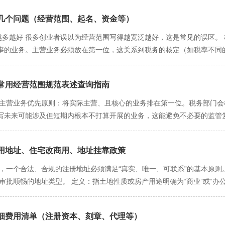
宽窄XX工坊、锦里XX纪念、熊猫XX工作室。 服务咨询类：天府XX设计
交审核与进度查询 提交：完成所有电子签名后，返回电脑端点击“提交审
指出驳回原因（如：地址证明不清晰、经营范围用语不规范等）。您需要根
誉与发展 个人信誉，融资渠道窄，难以做大做强 企业信誉，易于融资、
可在“一窗通”平台的“我的业务”或“进度查询”中，实时查看申请状态，如“已
： 佳情况（1个工作日）：材料完美，上午提交，次日上午即通过。 一般
几个问题（经营范围、起名、资金等）​
让，企业可永久存续 二、深度解析：差异背后的现实影响 1. 风险承担：
通过：审批通过后，系统会生成电子营业执照，可直接下载使用。电子执照
：官方承诺的长审批时限，适用于材料相对复杂或经历补正的情况。 三、阶段
身家”。 个体户（无限责任）：您的生意和您个人是一体的。假如您的餐饮
越多越好 很多创业者误以为经营范围写得越宽泛越好，这是常见的误区。
择“邮寄送达”，填写收件地址，执照会免费寄送到家。 现场自取：也可
一：下载电子营业执照（即刻） 这是快的方式。审核通过后，您可立即在“
等偿还剩余的80万。这是一道巨大的风险敞口。 有限公司（有限责任）：
事的业务。主营业务必须放在第一位，这关系到税务的核定（如税率不同的
执照法律效力完全相同。 方式二：领取纸质营业执照 邮寄送达（1-2天
0万，您多损失50万出资，债权人无权追索您的个人财产。这是一道安全的“防火
产、零售、技术服务，不仅显得不专业，还可能在某些领域因无法满足资质
 现场自取（即刻）：携带身份证前往政务大厅窗口，立等可取。 四、全景
于利润微薄的小本生意，可能实际税负更低。 有限公司：虽然存在“双重
选，避免使用模糊的自定义词汇。 行动建议：深入研究您所在行业的常见
全，名称一次过（几小时） 1个工作日 电子执照（即刻） 1-2天 一般顺利
发放员工奖金）可以税前扣除，有效降低应纳税所得额。许多针对小微企业
常用经营范围规范表述查询指南​
通过简单的“变更登记”添加。 问题二：名称的“智慧”——通过审核与品
情况 材料有调整（1-2天） 达到3个工作日承诺时限 自取/邮寄（+1天） 5
. 发展潜力：小富即安 vs 海阔天空 个体户：适合“小富即安”的商业模
线，特色是加分 结构必须正确：遵循“成都市[区名] + [字号] + [行业
 主营业务优先原则：将实际主营、且核心的业务排在第一位。税务部门会
前期准备。仔细核对地址证明，提前完成名称查重。 首选“全程网办”：
有限公司：是现代化企业的标准形态。当您需要引入风投、给予核心员工
独创性部分。提前在“四川省政务服务网”进行名称查重，避免与同行重名
写未来可能涉及但短期内根本不打算开展的业务，这能避免不必要的监管
非紧急需要纸质版，下载电子执照即可开展经营活动，快实现“准入即准营
决策指南：如何选择适合你的企业类型？ 请根据您的业务特质和发展愿景
），增加辨识度。 避开禁忌：避免使用“中国”、“华中”等敏感词，以及“强”、
营范围规范表述目录》中的标准化用语。自创的、模糊的表述将无法通过
 风险极低：如写作、设计、咨询等，几乎不可能产生重大债务纠纷。 小
一个名称能通过查重。 问题三：资金数额的“考量”——如实填报，量力而
相关业务预留空间。但切记，经营范围日后是可以依法变更的，所以初期
、开分店或打造连锁品牌。 追求极致简单：希望以低成本、快速度开业。
要法律意义。 核心原则：如实填报，匹配实力 非注册资本：个体户无法
用地址、住宅改商用、地址挂靠政策​
智能查询强力、推荐 这是权威、高效的方法，直接嵌入在注册流程中。 第一
公司”的情形（推荐） 您的业务符合以下任一条件： 存在任何潜在风险：
，申报的资金数额与您对债务的承担能力有一定关联。虽为无限责任，但一
个体户设立登记。 第二步：找到经营范围填报模块 在填写基本信息环节，找
，一个合法、合规的注册地址必须满足“真实、唯一、可联系”的基本原则
入投资或人才。 目标客户是大型企业或政府：需要参与项目招投标。 有
是不同的。 税务参考：税务机关可能将此作为核定经营规模的参考因素之
能搜索与勾选 在搜索框中，输入您的业务关键词，如“小吃”、“技术服务”、“
审批顺畅的地址类型。 定义：指土地性质或房产用途明确为“商业”或“办公
化传媒、餐饮连锁、咨询公司、贸易公司。 四、给成都创业者的终极建议
题四：经营地址的“真实性”——合规与可持续的基石 地址是工商登记的
例如：输入“餐饮”，系统可能会显示“餐饮服务”、“小吃服务”、“餐饮管
办公单元 所需材料： 租赁合同：与房东或物业签订的有效租赁协议。 
，应优先选择“有限责任公司”。用小的风险去探索大的可能性，是理性的
必须使用商业用房或“住改商”（需提供业委会或物业盖章的同意证明）。
目均来自标准库，确保审批通过。 智能关联：选择主条目后，系统常会提示相
%合规，审批无障碍。 通常已满足消防、环保等前置要求，适合餐饮、零售
险之下。 用发展的眼光看问题：个体户是一个方便的“起点”，但很难成
繁变更地址需要办理变更登记，会增加不必要的行政成本。 接受信函：
自行查找文件，直接在线完成。 方法二：参考第三方企业查询平台进行借
细费用清单（注册资本、刻章、代理等）​
容易“踩坑”的领域。成都对此有严格规定，并非所有住宅都可以用于注册
设）。如果您的项目有潜力，直接注册有限公司能为未来节省大量时间和