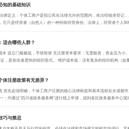
知的基础知识​
 法律定义：个体工商户是指公民在法律允许的范围内，依法经核准登记，
织，它只是经营者（自然人）的一种特殊经营身份。法律上，经营者个人和经
0%的无限责任。 二、个体工商户的三大核心特征（优劣分析） 1. 责任
营的财产来清偿，如果不足以清偿，还必须用经营者的个人和家庭财产（
适合哪些人群？​
问题需赔偿顾客50万元，但店铺资产仅值10万元。您需要用自己的个人
东仅以出资额为限承担责任）形成鲜明对比，是大的风险点。 2. 税务处
本 设立门槛极低，手续简便 无注册资本要求：无需验资，资金压力小。
业所得税。 主要税种： 增值税：与公司一样，按销售额和规模（小规模
可出证，是创业速度快的组织形式。 维护成本低：没有复杂的组织机构（如
%的五级超额累进税率。 成都优惠政策：在成都，绝大多数个体工商户属于小
，管理成本小化。 税负相对较轻，享受政策红利 避免双重征税：个体户
，实际税负可能很低。 3. 组织架构与成本：设立简单，成本极低 设立
绝大多数个体户属于小规模纳税人，可享受月度销售额10万元以下免征增
少。 管理成本低：无需设立复杂的公司章程、股东会、董事会等内部机构
个体注册政策有无差异？​
营者一人拥有绝对控制权，无需与他人商量，能够快速响应市场变化，调整
 三、在成都，谁适合注册个体工商户？ 非常适合以下情况： 风险极低
展与信誉的局限 无限连带责任（致命劣势） 这是个体户与公司的本质区
线 首先必须明确，个体工商户注册的核心法律框架和基本流程在全成都
、社区小卖部、手工作坊等。 初期试水市场：想以低成本验证一个商业想
生意外（如食品安全事故、合同纠纷），不仅投入生意的资金血本无归，
一：均通过“四川省政务服务网”进行线上申请，或到各区政务服务中心现
。 不建议以下情况注册： 任何有潜在风险的行业：如餐饮（食品安全）
缺失，是大的风险。 发展空间有限，难以做大做强 融资渠道狭窄：由于
）、注册地址（非住宅）的基本要求是一致的。 税收法律基础统一：适
融资、招投标或引入合伙人。 业务涉及大额负债或合同：容易产生重大债务
基本依赖于自身积累。 品牌信誉度弱：“个体户”的身份在参与项目招投
税人月销售额10万以下免增值税）也一样。 二、关键差异点：藏在“细
者，它们关键区别在于法律地位： 个体工商户：是自然人经营的“个体户
才：无法通过股权激励等方式吸引核心人才。 延续性及转让性差 个体户
技巧与禁忌​
点，这导致了以下方面的不同： 1. 注册地址（经营场所）要求的差异
在商业信誉、融资能力上略高于个体户，更适合有小微规模、有意规范发
股权，通常只能选择注销，不利于长期品牌的打造和传承。 决策指南：哪
新区： 特点：作为成都产业高地和国际化前沿，对产业的“规范性”要求
体户名称不是天马行空的创意，必须在法律和市场规定的框架内进行。其标准结