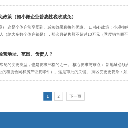
堂县 金堂县赵镇迎宾大道一段388号 028-84922661 新津县 新津县西创大道1
须刻制。这是税务合规的基本要求。 4. 经营者本人姓名章（私章） 
工缴纳（有雇工） 参保类型：按“用人单位”身份为员工参保。 参保险种
县 蒲江县工业南路16号 028-88552138 线下办理流程简介 材料准备：
行办理业务、支取现金时作为预留印鉴的一部分。 刻制必要性：与财务章
保险。这是法律强制要求。 法律依据：只要存在雇佣关系，就必须参保，
件 经营场所使用证明（租赁合同+房产证复印件） 其他相关文件（如涉
必须遵循合法流程，确保印章受法律保护。 选择有资质的刻章店：必须在
免政策（如小微企业普惠性税收减免）​
保开户。 第一步：办理“社保开户” 个体户在领取营业执照后，需要开设
企业注册登记”或“市场监管”业务取号。 窗口办理：听到叫号后，到指
章小摊是非法的，其印章无效且可能带来法律风险。 携带必备材料：通常
保业务”专区办理。 操作：平台会将您的工商信息同步至社保和税务系统
） 这是个体户常享受到、减负效果直接的优惠。 1. 核心政策：小规模
 审核与领照：受理后，后台进行审核。审核通过后，通常会通知您当场
案手续：正规刻章店会在刻章的同时，通过系统向公安机关为您办理印章
同情况办理参保登记 情况一：为自己缴纳（灵活就业人员参保） 登记途径
人（绝大多数个体户都是），那么月销售额不超过10万元（季度销售额不超
凭证，请务必妥善保管。 领取印章：备案完成后，即可领取刻制好的印章
“灵活就业人员社保缴费”功能直接登记并缴费。 线下：携带身份证和营业
服务、无形资产和不动产的所有小规模纳税人个体户。 计算方式：按季
那一定是公章。它可以解决大部分初期问题。 一套起步，按需增刻：对于大多
。 缴费：登记成功后，即可通过上述线上渠道或合作银行（如工商银行、
需缴纳增值税及其附加税费（城市维护建设税、教育费附加等）。 发票开
开户和基本合同需求。待业务发展到需要开票时，再增刻发票专用章即可。
参保） 添加员工：登录“四川人社在线公共服务平台”（原网上经办系统）
经营地址、范围、负责人？​
“免税”的普通发票。但如果客户要求开具增值税专用发票，则开具专票的部
分离。这不仅便于财务管理、利于税务申报，更是建立规范经营习惯的开
基数等信息。 申报工资基数：员工的社保缴费基数根据其上年度月平均
征优惠，相应的附加税费（城市维护建设税、教育费附加、地方教育附加）
是常见的变更类型，也是要求严格的之一。 核心要求与难点： 新地址必
管，建立健全的使用登记制度，防止滥用或丢失。一旦丢失，需立即登报
资的60%至300%）。 社保费用核算：系统会根据申报的工资基数，自
经营所得需缴纳个人所得税。对此，也有相应的减征政策。 1. 应纳税所
址的租赁合同和房产证复印件）。这是审批的关键。 跨区变更更复杂：
机构会将核定的应缴费用数据推送至税务部门。 缴费方式： 对公账户扣
现行优惠政策基础上，再减半征收个人所得税。 如何理解： 个体户的个人
迁移”，需要先得到目标区域市场监管部门的同意，手续相对复杂，耗时更
。 线上主动缴费：登录“四川省电子税务局”，使用“社保费申报及缴纳”
础上，对100万利润以内的部分，直接打五折。 举例说明： 假设您的个
填写信息：准确填写新的经营地址信息，并上传新地址的证明文件电子版。
算？（以2023年参考标准为例） 社保费用 = 缴费基数 × 缴费比例
0500 = 19500元。 享受减半征收后，实际应纳税额 = 19500 × 50% 
部门审核。可能会涉及现场核查。 换领新照：审核通过后，需交回原营
1
2
下一页
限为4071元，上限为20355元。您的申报工资在此区间内，则按实际工
业创业证》的人员等特定群体，在三年内按每户每年12000元为限额，
减少经营项目时，需办理此项变更。 核心要点： 新增项目需规范：新增
例 个人缴费比例 备注 养老保险 16% 8% 个人部分由单位从工资中代扣代缴 
条件。 三、其他税费优惠 “六税两费”减征：由省、自治区、直辖市人
并勾选。 注意前置审批：如果新增的项目涉及前置许可（如餐饮服务、教
0.4% 工伤保险 0.2%-1.9% 0% 比例根据行业风险等级浮动 生育保险 
资源税、城市维护建设税、房产税、城镇土地使用税、印花税（不含证券交
请会被驳回。 主营业务排序：注意将主营业务排在经营范围的第一位。 
000 × (16%+7.5%+0.8%+0.6%+0.8%) ≈ 1285元；个人需缴纳 50
格减征，即减按50%征收。 四、享受优惠的流程：无需审批，自动享受
自动校验条目的规范性。若无前置审批要求，流程通常非常快捷。 提交申
%（全部自付），医疗保险有固定档位可选。 四、重要提醒 强制性：为
纳税申报时，只要申报系统识别出您的销售额或应纳税所得额符合上述条