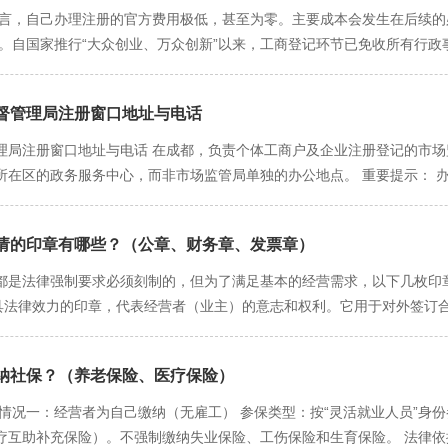
果。 问题五：终极灵魂拷问——个体户真的是佳选择吗？ 这是重要的问
“天眼查”、“企查查”等商业信息查询App或网站。 在成都地区，搜索与
住宅改为经营性用房，除遵守法律、法规以及管理规约外，应当经有利害关
而言，自己办理注册的官方费用极低，甚至为零。主要成本会发生在后续的
已非常高效。如有疑问，可积极利用各区政务中心的免费咨询窗口。
？ 这是个体户与公司的本质区别。如果您的业务有任何可能产生重大债务
范围”栏目。 作用： 了解同行业的常见经营范围表述组合。 获得业务拓展
也可能包括相邻栋的业主。 成都实际操作中的常见要求： 《住所（经营
。自国家推行“大众创业、万众创新”以来，工商登记环节已免收所有行政
限责任公司”。后者能有效隔离个人家庭财产与公司债务，是创业者的“安
且不同经营者的具体需求不同。 终必须以“一窗通”平台提供的标准条目
）领取此表，并由他们盖章确认“已征得利害关系业主同意”。 承诺书：
，均不收费。 小结：从提交申请到领取执照，整个审批过程的官方费用为
、品牌信誉方面存在天然短板。如果您怀有将事业做大、引入合伙人、打
对于喜欢研究原始文件的创业者，可以直接查阅国家官方文件。 查询路径
制：对于产生油烟、异味、噪声的行业（如餐饮、加工、KTV），住宅基本
以下几项是实际产生的成本： 1. 注册地址成本（大头的潜在支出） 
注销再新设，更为麻烦。
规范表述目录（试行）》。该文件以Excel表格形式呈现，包含所有行业
”，成功率极低。 老旧小区/商住两用楼：政策相对宽松，但仍需按上述
督管理局注册窗口地址与电话​
于地段、面积，这是大的持续成本。例如，在市区租赁一个小店铺，月租金
方法一仍是首选。 成都市常见个体户经营范围规范表述举例 餐饮小吃店
定行业创业者提供的便利政策，但有其特定适用对象和严格监管。 定义：
店的行业，可选择挂靠在政府认可的孵化器。年费用通常在1000 - 30
理局注册窗口地址与电话 在成都，负责个体工商户及企业注册登记的市
售、礼品花卉销售、互联网销售（除销售需要许可的商品）。 信息技术
实际经营地在别处。 适用对象： 主要从事线上经营的电商、微商、自媒
所在区的政务服务中心，而非市场监管局单独的办公地点。 重要提示： 
作室：广告设计、代理、广告制作、平面设计。 家政服务：家政服务、建
。 如何操作： 与正规的、有托管资质的孵化器或代理机构签订托管服务
建议拨打联系电话，确认办理业务的具体材料、流程和新要求。 办公时间：通
本低，解决了无独立办公场所创业者的难题。 风险：必须选择有正规资质
能提供延时服务或周六服务，需提前确认）。 认准官方渠道：本列表信息基于
注册，面临吊销执照的风险。 总结与给创业者的核心建议 首选商用地址
申请的印章有哪些？（公章、财务章、发票章）
成都主要城区的政务服务中心地址和联系电话，这些中心内均设有企业注册
 “住改商”务必提前咨询：计划使用住宅注册前，必须、务必、务必先咨
） 备注 四川天府新区 天府新区博览城路188号 028-12345 (转接) 或
都是法律强制要求必须刻制的，但为了满足基本的经营需求，以下几枚印章
及所需材料，切勿盲目租赁和装修。 地址挂靠务必核实资质：若选择地址
益州大道中段999号 028-12345 (转接) 或 028-85339000
要、具法律效力的印章，代表经营者（业主）的意志和权利。它用于对外签
“地址真实”：工商、税务部门会通过邮寄信函等方式进行抽查。若地址无
873 位于天府宝座大楼内。 青羊区 青羊区成飞大道南段455号 028-86266
等一切重要事务。 法律效力：在法律规定或合同没有特别要求的情况下
360号 028-96166 武侯区政务服务中心统一咨询热线。 成华区 成华区秀苑路
章，个体户几乎无法进行任何正式的商业活动。 2. 财务专用章 用途：
区 青白江区便民路66号 028-83691669 新都区 新都区育英路788号 028-8
纳社保？（养老保险、医疗保险）​
、办理汇款、支取票据、与金融机构签署相关协议等。 重要性：如果您
号 028-85817008 郫都区 郫都区德源北路二段555号 028-87932001 
者私章作为支付印鉴。 刻制必要性：如果需开立对公银行账户，则必须刻制
情况一：经营者为自己缴纳（无雇工） 参保类型：按“灵活就业人员”身
2 彭州市 彭州市天彭街道回龙西路18号 028-83871807 邛崃市 邛崃市凤凰大
或自行开具发票时，需要在发票联和抵扣联上加盖此章。 规格：发票章为
疗互助补充保险）。不强制缴纳失业保险、工伤保险和生育保险。 法律