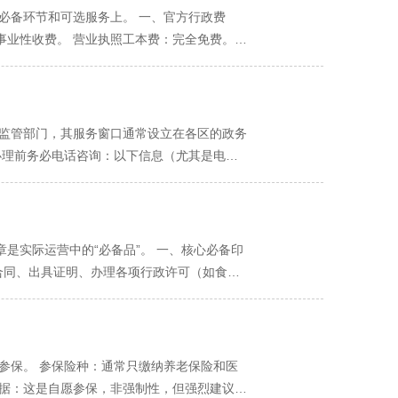
题。在决定注册个体户前，请务必确认以下两
您计划从事业务相同的、已成功注册的同行个体户
系的业主一致同意。 “有利害关系的业主”通
必备环节和可选服务上。 一、官方行政费
或法律责任（如餐饮食品安全、装修工程质量、
的灵感。 重要提醒： 仅供参考，勿直接照
场所）登记表》：这是关键文件。您需要到物
事业性收费。 营业执照工本费：完全免费。无
全防火墙”。 您的业务真的没有发展壮大的可
为准，否则申请会被驳回。 方法三：直接查阅
经营者需签署承诺书，保证不从事高危、高噪、
0元。 二、实际经营中可能产生的费用 虽
造品牌的梦想，有限责任公司是更合适的起点。
： 可访问“国家市场监督管理总局”官方网站
不可能通过审批。 重要提示： 新小区/高档
这是核心的变量。如果您使用自有房产，则此项
分类和规范表述。 缺点： 文件庞大，检索不
流程办理。切勿在未获许可的情况下直接申请。
可能是数千至数万元。 地址挂靠/集群注
：餐饮服务、食品销售、外卖递送服务。 百货
将地址注册在合法的“集群注册托管机构”（如
00元不等，务必选择有正规资质的机构，避免
场监管部门，其服务窗口通常设立在各区的政务
服务：信息技术咨询服务、软件开发、计算机软
体、设计咨询等，无需临街门店的创业者。 在
办理前务必电话咨询：以下信息（尤其是电话
筑物清洁服务、居民日常生活服务。
协议。 使用该托管机构提供的地址和证明文件
常为工作日 上午9:00-12:00，下午
的机构。一些非法代理提供的“虚拟地址”可能
官方公开渠道整理，请以各政务大厅新公告为准。
：如果业务需要实体店铺或稳定办公室，租赁正
登记（市场监督管理局）窗口。 区县名称 政
询房产所在地的街道办事处或市场监管所，确认
 028-68381081 天府新区政务服务中心规
是实际运营中的“必备品”。 一、核心必备印
挂靠，务必核实托管机构是否在政府有备案，并
 高新区业务量巨大，非必要请优先选择线上办理。 锦江
订合同、出具证明、办理各项行政许可（如食品
法联系或虚假，将被列入“经营异常名录”，影
729 金牛区 金牛区一品天下大街999号 028-
，公章可以代替财务章、发票章等其他印章使
2号 028-84391106 龙泉驿区 龙泉驿区北
专用于办理单位会计核算和银行结算业务。例
3999610 温江区 温江区海科大厦7号楼 028-
计划开设公司银行账户（强烈建议将公私账分
简阳市 简阳市人民路10号 028-27028601 都江
。 3. 发票专用章 用途：顾名思义，专门
份参保。 参保险种：通常只缴纳养老保险和医
道168号 028-88741000 崇州市 崇州市世
椭圆形，内含税务登记号。 刻制必要性：如
依据：这是自愿参保，非强制性，但强烈建议缴