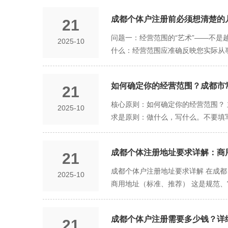
巷火锅、蓉记XXX菜。 文创手作类：
签字具有同等法律效力。 第四步：提
回（需补正） → 审核人员会明确
程、法定机构，但流程已高度简化 信
监管部门进行审批。 查询：提交后，您
周期增加1-2个工作日。 时间分析
成都个体户注册前必须想清楚的
21
经营者变更通常需注销重办 股权可转
步：领取电子/纸质营业执照 审核
正后通过。 保守预期（3个工作日）
别，决定了您是在“创业”还是在“赌
问题一：经营范围的“艺术”——不是
2025-10
（可选）： 邮寄送达：在申请时可选
批通过后，即可获取营业执照。 方式
仅值20万，您必须用个人存款、房产
什么：经营范围应准确反映您实际从
窗口自行领取。
小程序中下载、使用。电子执照与纸质
任。假设公司注册资本50万，亏损10
不包”的范围，如同时涵盖咨询、生
EMS免费寄送，通常省内隔日可达。
空间 个体户：税务简单透明，尤其对
通”平台提供标准化条目，请直接勾
领照方式 总耗时预估 理想情况 材料齐
润用于再投资的部分（如购买设备、
如何确定你的经营范围？成都市
21
的业务。对于不确定的业务，可在日后
质执照（+1天） 3-4天 保守/有补正
2.5%征收）也适用于有限公司。 3
合规，也要利于传播。 核心原则：合规是底
核心原则：如何确定你的经营范围？
2025-10
与其纠结审批要多久，不如花精力做好
伙伴，品牌价值难以积累和传承。 
然时光咖啡馆”。 字号是关键：这是
求是原则：做什么，写什么。不要填
可实时查询。 电子执照同样有效：若
牌时，有限公司是唯一的选择。 三、
江”、“浣花”）或个人IP（如“张姐”
用国家市场监督管理总局制定的《经
合） 您的业务符合以下全部条件：
个备选名称，按喜好顺序排列，确保第
提下，可以为近半年内确定要拓展的
人技能。 无扩张野心：不打算融资
资金，它不代表需要验资，但具有重
成都个体注册地址要求详解：商
21
南 方法一：利用官方“一窗通”平台
卖部、自由职业者。 选择“有限责任
投入的规模。 责任关联：在法律上
入“企业开办一窗通”平台，开始办理
成都个体户注册地址要求详解 在成都
2025-10
划融资或吸引合伙人：希望未来能引
临纠纷时，外界对其偿债能力的预期
择” 或 “搜索” 按钮。 第三步：智
商用地址（标准、推荐） 这是规范、
来上市。 典型行业：科技公司、文
报，不必虚高，也无需刻意压低。 问
标准化、可供勾选的经营范围条目。 
内的店铺 商业写字楼、产业园区内的
绝大多数创业者，尤其是初次创业者
真实、合法、可联系 合规性是前提：
可。 优势： 100%合规：所有条
（或由房东签字）。 优势： 100
款，而让个人和家庭资产暴露在无限风
该地址在可预见的未来是稳定的。频
售”），避免遗漏。 高效便捷：无需
成都个体户注册需要多少钱？详
21
复杂，需谨慎） 这是政策弹性大、也
为有限公司过程繁琐（需先注销再新