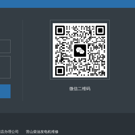
“转让”。 重要限制与流程： 家庭经营的个
保。 专业协助：如果觉得流程复杂，可以委
：如果想转让给家庭成员以外的人，通常不能直
。
新申请注册一个全新的个体户。 在线操作：对
作流程（以“一窗通”为例） 登录与选择：使
勾选需要变更的项目（如“经营场所”、“经营
涉及审批的许可证等）。 电子签名：经营者及
门会在后台进行审核。 领取新照：审核通过
将原营业执照正副本交回或销毁。 重要提醒
 同步更新相关许可：如果您的业务涉及食品经
证经营。 印章重刻：经营者变更后，所有旧印
微信二维码
网店办理公司
营山柴油发电机维修