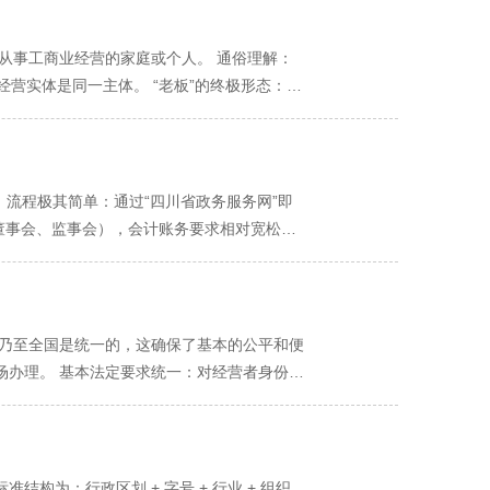
从事工商业经营的家庭或个人。 通俗理解：
营实体是同一主体。 “老板”的终极形态：经
承担：无限连带责任（核心风险） 含义：经营期
如个人存款、房产、车辆等）来负连带责任。
存款、房产等来偿还剩余的40万元。 对比：
理：税负相对简单，可享受优惠 不是企业所得
 流程极其简单：通过“四川省政务服务网”即
纳税人或一般纳税人）缴纳。 个人所得税：
董事会、监事会），会计账务要求相对宽松，
规模纳税人，通常可以享受月度销售额10万元
不缴纳企业所得税，只需缴纳个人所得税（经
便捷：注册流程非常简单，通过“四川省政务服
值税等国家普惠性税收政策，实际税负可能非
，会计账务要求相对宽松。 维持费用低：没有
经营策略，非常适合“船小好掉头”的微型业
的微型经营：如独立的自由职业者（摄影师、咨
别。经营者需对个体户的全部债务承担无限连带
市乃至全国是统一的，这确保了基本的公平和便
法是否可行。 追求绝对简单灵活：希望完全
经营者的个人和家庭财产（如房产、车辆、存
场办理。 基本法定要求统一：对经营者身份
、教育培训（人身安全）、装修（工程责任）
法律形式的限制，个体户难以通过股权融资吸引
用的增值税、个人所得税等国家法规完全相同，
纠纷。 四、重要提醒：个体工商户 vs 个
标、与大型企业合作时，信誉度和竞争力通常不
节”中的不同 尽管底线统一，但真正的差异在
”，不具备企业形态。 个人独资企业：是一种
与经营者个人深度绑定，若经营者希望退休或转
（大差异） 这是核心的差异，直接关系到您能
展的经营者。 五、给成都创业者的务实建议
些人群适合在成都注册个体户？ 综合以上优
高。 政策倾向：非常鼓励科技创新、软件开
构为：行政区划 + 字号 + 行业 + 组织