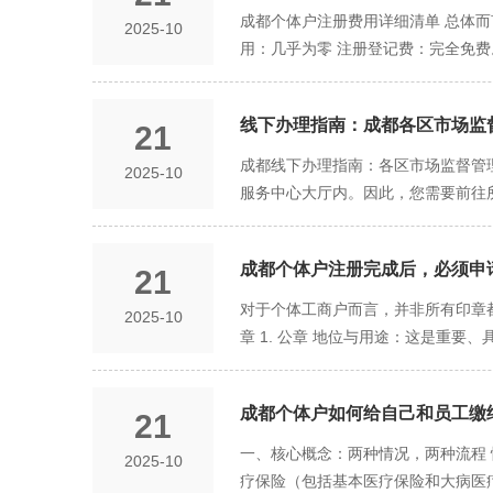
函，避免因错过重要通知造成不良后
借助第三方平台。 操作步骤： 打开
根据《民法典》第二百七十九条，将
成都个体户注册费用详细清单 总体
哪种类型，成都的“一窗通”平台都
2025-10
点： 您能承受“无限责任”的风险吗
或公司。 查看其工商信息中的“经营
常指本栋建筑物内的其他业主，有时
用：几乎为零 注册登记费：完全免费
咨询建议失误），请立即考虑注册“有
抄！这些平台显示的信息可能有滞后，
业公司或社区居委会（无物业的小区
论是领取电子营业执照还是纸质版执照
能吗？ 个体户形态在融资、招投标
官方《经营范围登记规范表述目录》 
高污染的经营活动，不扰民。 行业限
然注册本身免费，但要真正开始经营，
从个体户升级为公司，程序相当于先
或相关公开渠道，搜索《经营范围登记
公寓：管理规约通常明确禁止“住改商
线下办理指南：成都各区市场监
21
成本为0。 租赁商用地址：成本取决
便，对普通创业者不够友好。因此，
三、地址挂靠（集群注册） 这是为特
册：如果您是电商、咨询等无需实体门
成都线下办理指南：各区市场监督管
2025-10
零售店：日用百货销售、文具用品零
政府授权的孵化器、众创空间），但
使用非法“虚拟地址”导致风险。
服务中心大厅内。因此，您需要前往
硬件及辅助设备零售。 广告设计工
政府认定的创业孵化基地内的创业者
和办公时间）可能会有变动。出发前强烈
进行注册。 优势与风险： 优势：成
13:00-17:00（部分窗口可
导致“地址异常”，甚至被认定为虚假
​​成都个体户注册完成后，必须
21
主要城区注册窗口信息一览 以下是
规的商业地址是稳妥、省心的选择。
务服务中心地址 联系电话（总机或业务咨询
对于个体工商户而言，并非所有印章
2025-10
该房屋是否具备“住改商”的条件以
模大，建议提前预约。 成都高新区 高新区
章 1. 公章 地位与用途：这是重
签订正规合同，避免上当受骗。 确保
区 锦江区金石路166号 028-84556
经营许可证）、与政府机构往来公文
响企业信誉。
87705185 武侯区 武侯区武科西五路
用。 刻制必要性：必须刻制。没有公
泉路777号 028-84845533 青白江
成都个体户如何给自己和员工缴
21
如，在银行开立对公账户、预留印鉴
82728319 双流区 双流区棠湖西路766
开），银行会要求您预留财务章和经营
一、核心概念：两种情况，两种流程 
2025-10
堰市 都江堰市壹街路 028-6192908
用于开具发票。在您向税务机关申领
疗保险（包括基本医疗保险和大病医