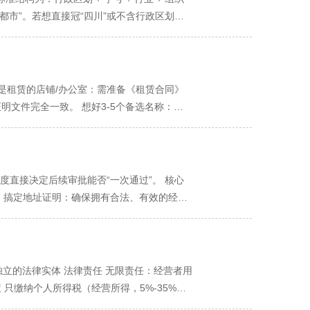
请直接考虑有限责任公司。 用发展的眼光看问
服务的提供者： 自由职业者：独立摄影师、文
禁止。更倾向于引导创业者使用商业办公楼、
成都市”。若想直接冠“四川”或不含行政区划，
或打造品牌，届时需要先注销个体工商户，再
、复印打印店、便民小卖部。 “试水”市场的
主城区）： 特点：商业成熟，烟火气浓，对传
市范围内，与你相同行业的企业不能使用与你
）的创业补贴、社保减免、贷款贴息等扶持政
美”的匠人/手艺人： 独立咖啡馆主理人、花
利用老旧小区底层商铺或符合条件的商住楼注
误解的。 外国国家（地区）名称、国际组织名
风险行业者： 餐饮业（食品安全风险高）、教
兴城区（如双流区、龙泉驿区、新都区等）：
用的除外）、数字。 其他法律、行政法规规定
展抱负者： 计划融资、开设分店、打造知名
查可能相对更为宽松和灵活。对于利用新建社区
”等。表述应准确、规范。 组织形式： 个体户
若是租赁的店铺/办公室：需准备《租赁合同》
额债务。
对较低。 2. 产业扶持政策与创业成本的
都市锦江区XX小吃店”是正确的，而“XX小吃公
文件完全一致。 想好3-5个备选名称：
府新区：虽然门槛高，但扶持力度大。它们有针
引力和商业价值？ 突出地域特色，融入成都元
索并进入“四川省政务服务网”。 在首页找
高新区鼓励的范畴，可能获得真金白银的支
使用“锦江”、“浣花”、“蜀都”、“天
通办”APP扫码登录，更为便捷。 第二步：
特色美食街）的个体户给予一定的宣传支持或
经营特色，清晰传达业务： 让顾客一眼就知道你
指引清晰。 1. 名称自主申报 操作：进
”或更低的初始租金。 3. 后续监管与服务
人IP，打造个人品牌： 个体户常以个人技艺和信
您提交的字号进行自动查重。若与已有企业重名或
度直接决定后续审批能否“一次通过”。 核心
伍可能存在细微差异。通常来说，高新区的监管
李水果店”。 吉祥寓意，朗朗上口： 采用寓意
提供标准化选项，只需像“购物”一样勾选即
。 搞定地址证明：确保拥有合法、有效的经营
动性可能略有不同。高新区、天府新区的政务服
万家”、“一品”等大气词汇。 提前自查，提高效
 资金数额：填写您计划投入的经营资金，无
”平台的标准化条目中准确勾选。 时间分析：
册地必须与实际经营地址一致。您在哪里租下或
馈您心仪的字号是否已被占用，这是避免反复被
4. 多证合一（税务、社保、公积金） 这
）：需要时间沟通地址细节、斟酌经营范围。
同或投入装修前，务必亲自或电话咨询目标地址
字样审核极严，个体户基本无法通过。 避免夸大
保登记：若有雇工需求，可在此一并申请。 公积
大大延长准备时间。 二、阶段二：线上提交与
注册XX行业的个体工商户？需要提供哪些额外
使用“の”、“&”等符号或难以辨认的生僻字，
报完毕并预览确认后，进入关键的签名环节。此
程与时间线： Day 0（提交日）：在“一窗
独立的法律实体 法律责任 无限责任：经营者用
合自身行业选择“潜力区” 如果您是科技、研
无法通过审核，还可能面临侵权诉讼。 避免过
需用手机上的“天府通办”APP或工商银行、
市场监管所。 Day 1（审核日）：一般情
只缴纳个人所得税（经营所得，5%-35%五
有更优惠的集群注册地址和扶持政策。 如果您
感参考 餐饮类：X哥串串、X婆肥肠粉、XX
行在线手写签名并提交。此电子签名与线下纸质
子营业执照。这是顺利的情况。 情况B：审核驳
无注册资本要求，手续便捷 较高且复杂：需章
置审批要求。