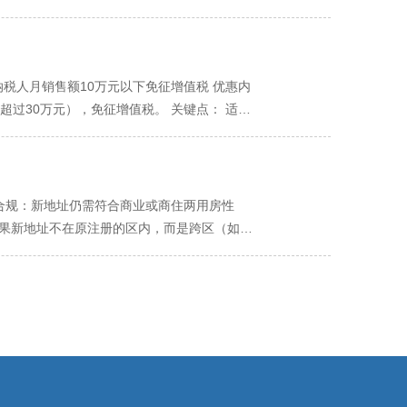
616号 028-82556700 大邑县 大邑县桃源大
用途：这是一个方形的，刻有经营者个人姓名的
：必须依法为员工缴纳“五险”，即养老保险、医
携带齐全的申请材料，通常包括： 《个体工商户开业登
配套，开立对公账户时必需。 二、印章刻制
否则将面临处罚。 二、详细操作流程 无论是
及前置审批） 取号排队：到达政务服务中心
公安局备案并颁发《特种行业许可证》 的正规
社保账户。 入口：登录“四川省政务服务网”，
定窗口提交材料。工作人员会进行初审，材料齐
需要携带： 《营业执照》副本原件及复印件
，自动完成单位社保账户的开设。您可能需要在
纳税人月销售额10万元以下免征增值税 优惠内
领取或选择邮寄方式获取《营业执照》。
备案手续，并出具《印章备案回执》或《刻章证
： 线上：通过“四川税务”微信公众号、支付
过30万元），免征增值税。 关键点： 适用
。 三、重要提醒与建议 公章是核心：在资源
执照，前往经营所在地的街道（乡镇）便民服务
度进行申报和核算。只要一个季度内全部销售额
数个体户而言，“公章 + 财务章 + 经营
成都银行等）按月、按季或按年缴纳社保费
具：虽然免税，但您仍然可以根据客户需求，
 公私分明：强烈建议即使是个体户，也开立对
，为每位新入职员工办理“新增参保”手续。需
分需要依法缴纳增值税。 2. 附加税费的同
始。 妥善保管：所有印章都具有法律效力，必
工资确定。新入职员工按首月工资申报。缴费基
也同时免征。 二、个人所得税优惠（减征力
须合规：新地址仍需符合商业或商住两用房性
声明并重新办理备案。
动核算出单位和个人应缴纳的金额。 第三步：
得额减征政策 优惠内容：对个体工商户年应纳
如果新地址不在原注册的区内，而是跨区（如从
款（推荐）：确保您的对公账户余额充足，税务
所得税适用5%至35%的五级超额累进税率。
长。 在线办理流程： 登录平台：通过“一窗
功能完成支付。 银行柜台缴费：前往税务部门
体户年应纳税所得额为20万元。 按税率表计
 电子签名：经营者进行实名认证和电子签名。
 缴费基数：根据成都市上年度的社会平均工资确
= 9750元。税负大幅降低。 2. 特殊群体创业税收
业执照正副本，换领载有新地址的营业执照。
资为基数；低于下限按下限，高于上限按上限。
依次扣减其当年实际应缴纳的增值税、个人所得
的经营范围必须使用国家标准的规范表述，可以
医疗保险 7.5%+0.8% 2% 0.8%为大
民政府根据本地区实际情况，对增值税小规模纳
育培训），需要先取得相关主管部门的许可证，
0.8% 0% 与医疗保险合并征收 举例：若员工月工
易印花税）、耕地占用税和教育费附加、地方
在线办理流程： 在“一窗通”平台勾选需要新
00 × (8%+2%+0.4%) = 520元。 灵活就
 这是政策人性化的一点：个体户无需进行任
请并电子签名，审核通过后换照。 三、变更经
员工缴纳社保是法定义务，不可协商免除。不
件，系统会自动计算减免税额。您只需如实申