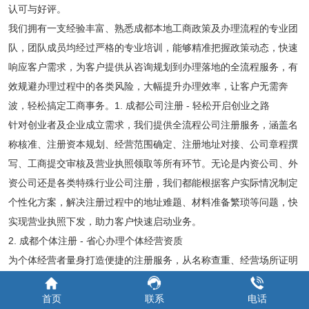
认可与好评。
我们拥有一支经验丰富、熟悉成都本地工商政策及办理流程的专业团
队，团队成员均经过严格的专业培训，能够精准把握政策动态，快速
响应客户需求，为客户提供从咨询规划到办理落地的全流程服务，有
效规避办理过程中的各类风险，大幅提升办理效率，让客户无需奔
波，轻松搞定工商事务。1. 成都公司注册 - 轻松开启创业之路
针对创业者及企业成立需求，我们提供全流程公司注册服务，涵盖名
称核准、注册资本规划、经营范围确定、注册地址对接、公司章程撰
写、工商提交审核及营业执照领取等所有环节。无论是内资公司、外
资公司还是各类特殊行业公司注册，我们都能根据客户实际情况制定
个性化方案，解决注册过程中的地址难题、材料准备繁琐等问题，快
实现营业执照下发，助力客户快速启动业务。
2. 成都个体注册 - 省心办理个体经营资质
为个体经营者量身打造便捷的注册服务，从名称查重、经营场所证明
办理到申请表填写、工商审核跟进，全程专人对接。我们熟悉个体注
首页
联系
电话
册的政策要求，能帮助客户规范填写经营信息，避免因材料不符、流