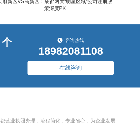
天府新区VS高新区：成都两大“明星区域”公司注册政
策深度PK​
、个
咨询热线
18982081108
在线咨询
成都营业执照办理，流程简化，专业省心，为企业发展