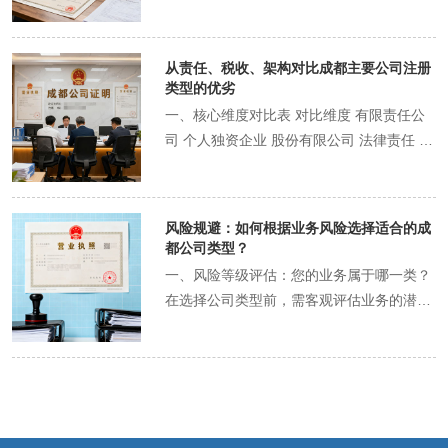
限承担有限责任 投资人对企业债务承担无限
天然优势。对于需要大量资金投入的高科
通过"四川省政务服务网"即可快速办理，通
易获得客户、供应商和合作伙伴的信任。此
责任 法律地位 企业法人，独立法律实体 非
技、制造业项目来说，这一优势尤为明显。
常1-3个工作日就能取得营业执照。 2. 经营
外，它也是吸引外部投资的基础架构，投资
法人经营实体 注册资本 认缴制，无低限额
2. 股份流转便捷 股份有限公司的股份转让
从责任、税收、架构对比成都主要公司注册
管理高度自主 投资人拥有完全的控制权，决
者可以通过增资扩股或受让股权的方式成为
无注册资本要求 税务负担 缴纳企业所得税
程序相对简单，不需要像有限责任公司那样
类型的优劣​
策效率高，无需像公司制企业那样召开股东
公司股东，而个人独资企业或合伙企业则难
+股东个人所得税 仅缴纳经营所得个人所得
需要其他股东过半数同意。这种流动性使得
一、核心维度对比表 对比维度 有限责任公
会或董事会，可以快速应对市场变化。 3.
以实现这一点。 4. 管理结构灵活，适合中
税 管理要求 结构规范，需设立章程和基本
股东更容易进入和退出，也便于公司通过股
司 个人独资企业 股份有限公司 法律责任 有
税务优势明显 个人独资企业只需缴纳个人所
小企业 有限责任公司可以不设立董事会和监
管理制度 结构简单，投资人自主决定 融资
权激励吸引和留住核心人才。 3. 企业形象
限责任：股东以其认缴的出资额为限对公司
得税，无需缴纳企业所得税，适用5%-35%
事会，只设一名执行董事和一名监事，甚至
能力 可股权融资，银行贷款相对容易 融资
提升 "股份有限公司"的组织形式往往给人以
承担责任，个人财产与公司债务隔离。这是
的五级超额累进税率。在成都，符合条件的
在一定条件下，监事可以由非股东亲属担
渠道有限，主要靠自有资金 企业延续 不受
规模大、管理规范、实力雄厚的印象，有助
大优势。 无限责任：投资人对企业债务承担
个人独资企业还可享受小微企业税收优惠，
任。这种简化的治理结构极大地降低了初创
风险规避：如何根据业务风险选择适合的成
股东变动影响，可长期存续 与投资人绑定，
于提升企业的市场信誉和品牌形象，在参与
无限连带责任。如公司资不抵债，需用个人
实际税负可能较低。 4. 管理成本较低 无需
都公司类型？​
企业的管理成本，非常适合中小创业者。 在
存续性不稳定 二、深度对比分析 1. 风险承
大型项目投标、与国际公司合作时更具优
全部财产清偿。这是大风险。 有限责任：股
设立复杂的组织机构，会计账目要求相对简
成都注册有限责任公司的核心要素 1. 公司
一、风险等级评估：您的业务属于哪一类？
担：有限责任VS无限责任 有限责任公司的
势。 4. 管理专业化 严格的治理结构要求使
东以其认购的股份为限对公司承担责任，风
单，维护成本低于有限责任公司。 三、个人
名称 格式通常为：成都 + 字号 + 行业特点
在选择公司类型前，需客观评估业务的潜在
核心优势在于风险隔离。公司是独立的法律
得股份有限公司的所有权与经营权分离，有
险隔离彻底。 税收负担 “双重纳税”： 1. 公
独资企业的重大局限 1. 无限责任风险 这是
+ 有限公司。例如，“成都XX科技有限公
风险等级： 高风险业务：可能产生重大债
实体，债务由公司财产承担。即使经营失
利于建立现代企业制度，实现专业化管理，
司层面：缴纳企业所得税（税率通常25%，
个人独资企业大的风险。企业债务与投资人
司”。字号需要具有独创性，需提前在“四川
务、法律责任或人身伤害的行业。例如： 建
败，股东仅以认缴的出资额为限承担责任，
适合追求长期稳定发展的企业。 三、股份有
小微优惠可低至5%）。 2. 股东层面：税后
个人财产没有隔离，一旦经营失败，投资人
省政务服务网”进行名称核准。 2. 注册资
筑工程、装饰装修（可能涉及安全事故、工
个人和家庭财产受到保护。 个人独资企业的
限公司的挑战与要求 1. 设立门槛较高 股份
利润分红，缴纳20%个人所得税。 “单一纳
需用全部个人财产（包括房产、车辆、存款
本：认缴制下的智慧选择 认缴制：现行法律
程质量索赔） 餐饮、食品销售（可能涉及食
大风险在于无限责任。企业债务与投资人个
有限公司注册资本低限额为500万元人民
税”： 不缴企业所得税，只按“经营所得”缴
等）对企业债务承担无限责任。 2. 融资能
不再要求实际立即缴纳注册资本，而是股东
品安全事故、顾客健康问题） 教育培训、托
人财产完全绑定，一旦出现经营风险，债权
币，且需要更多发起人（应当有2人以上200
纳个人所得税，适用5%-35%的五级超额累
力有限 由于法律形式的限制，个人独资企业