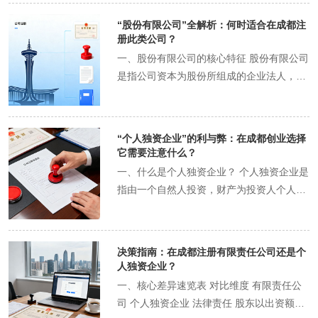
分离。 风险隔离墙：公司以其全部财产对自
“股份有限公司”全解析：何时适合在成都注
身债务承担责任。这意味着，如果公司经营
册此类公司？​
失败，资不抵债，股东仅以其认缴的出资额
一、股份有限公司的核心特征 股份有限公司
为限对公司承担责任。您的个人房产、存
是指公司资本为股份所组成的企业法人，股
款、车辆等家庭财产与公司债务有效隔离，
东以其认购的股份为限对公司承担责任。与
无需用于偿还公司债务。 举例：您注册了一
有限责任公司相比，它具有以下显著特点：
家注册资本为50万元的有限责任公司。即使
资本股份化：公司的全部资本分为等额股
“个人独资企业”的利与弊：在成都创业选择
公司亏损200万元，您作为股东的大损失也
份，通过发行股票筹集资金 公开性更强：财
它需要注意什么？​
仅限于您认缴的50万元出资，债权人无权向
务和经营状况需要更大程度的公开透明 治理
一、什么是个人独资企业？ 个人独资企业是
您追索个人财产。 2. 股权转让相对灵活 有
结构规范：必须设立股东大会、董事会、监
指由一个自然人投资，财产为投资人个人所
限责任公司的股权转让不像股份有限公司那
事会，三权分立 股份转让自由：股东持有的
有，投资人以其个人财产对企业债务承担无
样自由，但相比个人独资企业或合伙企业，
股份可以依法自由转让，流动性强 二、在成
限责任的经营实体。这是简单的企业组织形
它提供了更清晰的结构。股东之间可以相互
都注册股份有限公司的显著优势 1. 融资能
式，常见于小型零售、咨询服务、个人工作
转让全部或部分股权，向股东以外的人转让
决策指南：在成都注册有限责任公司还是个
力卓越 股份有限公司的股份发行机制使其具
室等。 二、个人独资企业的显著优势 1. 设
需经过半数股东同意，这既保证了公司的稳
人独资企业？
备强大的资本募集能力。无论是通过私募方
立程序简单快捷 在成都注册个人独资企业，
定性，又为资本和人员的进入退出提供了通
一、核心差异速览表 对比维度 有限责任公
式向特定投资者募集资金，还是未来通过
流程极为简化，只需准备少量材料（投资人
道。 3. 良好的信用背书与融资能力 “有限公
司 个人独资企业 法律责任 股东以出资额为
IPO向公众发行股票，股份有限公司都具有
身份证明、企业名称、经营场所证明等），
司”的形态在商业合作中更具公信力，更容