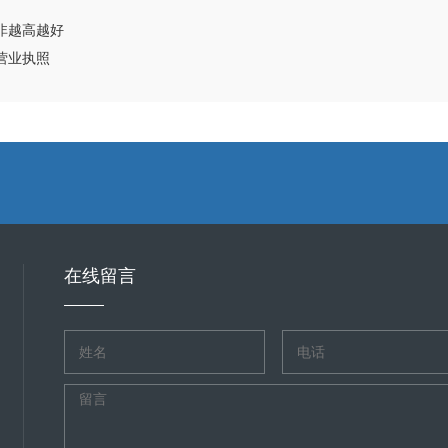
非越高越好​
业执照​
在线留言