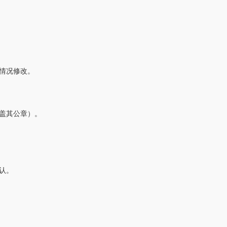
情况修改。
盖其公章）。
认。